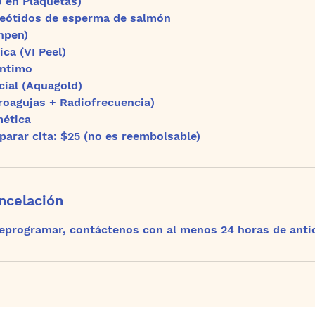
 en Plaquetas)
leótidos de esperma de salmón
npen)
ca (VI Peel)
Íntimo
cial (Aquagold)
oagujas + Radiofrecuencia)
mética
parar cita: $25 (no es reembolsable)
ancelación
reprogramar, contáctenos con al menos 24 horas de anti