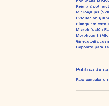
PRP (Plasma Rico
Rejuran: polinuc
Microagujas (Ski
Exfoliación Quími
Blanquiamiento 
Microinfusión Fa
Morpheus 8 (Micr
Ginecología cos
Depósito para se
Política de c
Para cancelar o 